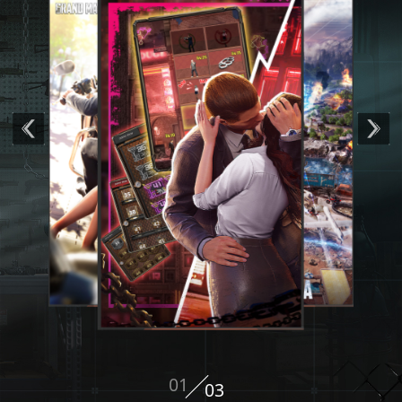
02
03