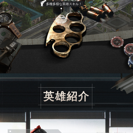
多種多様な英雄スキル！
英雄紹介